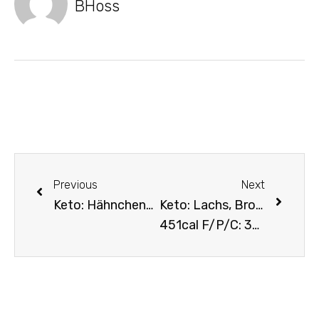
BHoss
Previous
Next
Keto: Hähnchenschenkel, Brokoli mit Käse überbacken
Keto: Lachs, Brokoli, Zitronensoße
451cal F/P/C: 30/35/7