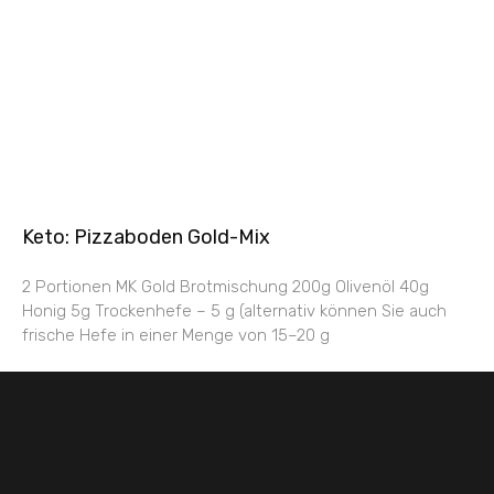
Keto: Pizzaboden Gold-Mix
2 Portionen MK Gold Brotmischung 200g Olivenöl 40g
Honig 5g Trockenhefe – 5 g (alternativ können Sie auch
frische Hefe in einer Menge von 15–20 g