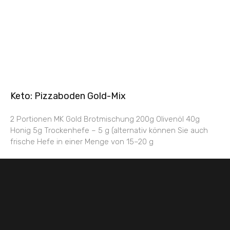
Keto: Pizzaboden Gold-Mix
2 Portionen MK Gold Brotmischung 200g Olivenöl 40g
Honig 5g Trockenhefe – 5 g (alternativ können Sie auch
frische Hefe in einer Menge von 15–20 g