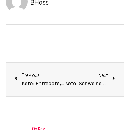
BHoss
Previous
Next
Keto: Entrecote, Wirsing, Pfeffersoße
Keto: Schweinelende, Grillkäsechips, Kaisergemüse
On Key