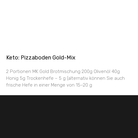
Keto: Pizzaboden Gold-Mix
2 Portionen MK Gold Brotmischung 200g Olivenöl 40g
Honig 5g Trockenhefe – 5 g (alternativ können Sie auch
frische Hefe in einer Menge von 15–20 g