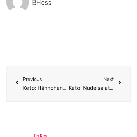
BHoss
Previous
Next
Keto: Hähnchenspieße, Ofengemüse, Salsa Soße
Keto: Nudelsalat mit gelben Bohnen
On Key